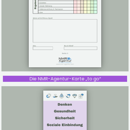
Die NMR-Agentur-Karte „to go“